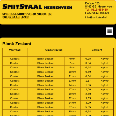
De Werf 20
8447 GE Heerenveen
Tel.: 0513-653430
Fax.: 0513-653305
SPECIAAL ADRES VOOR NIEUW EN
SPECIAAL ADRES VOOR NIEUW EN
BRUIKBAAR IJZER
info@smitstaal.nl
BRUIKBAAR IJZER
Blank Zeskant
Voorraad
Omschrijving
Gewicht
Contact
Blank Zeskant
6mm
0,25
Kg/mtr
Contact
Blank Zeskant
7mm
0,34
Kg/mtr
Contact
Blank Zeskant
8mm
0,44
Kg/mtr
Contact
Blank Zeskant
10mm
0,69
Kg/mtr
Contact
Blank Zeskant
11mm
0,84
Kg/mtr
Contact
Blank Zeskant
13mm
1,17
Kg/mtr
Contact
Blank Zeskant
14mm
1,36
Kg/mtr
Contact
Blank Zeskant
17mm
2,00
Kg/mtr
Contact
Blank Zeskant
19mm
2,50
Kg/mtr
Contact
Blank Zeskant
22mm
3,35
Kg/mtr
Contact
Blank Zeskant
24mm
3,99
Kg/mtr
Contact
Blank Zeskant
27mm
5,05
Kg/mtr
Contact
Blank Zeskant
30mm
6,24
Kg/mtr
Contact
Blank Zeskant
32mm
7,09
Kg/mtr