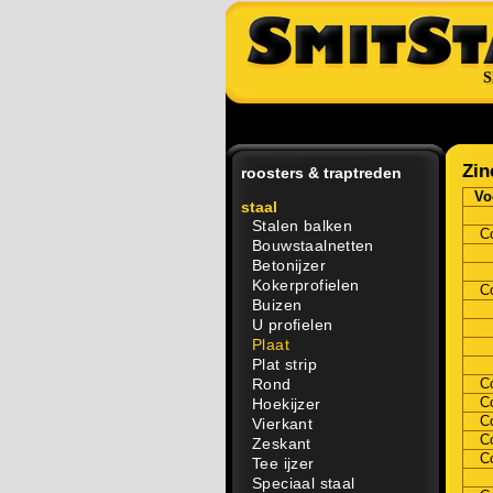
S
Zin
roosters & traptreden
Vo
staal
Stalen balken
C
Bouwstaalnetten
Betonijzer
Kokerprofielen
C
Buizen
U profielen
Plaat
Plat strip
Rond
C
C
Hoekijzer
C
Vierkant
C
Zeskant
C
Tee ijzer
Speciaal staal