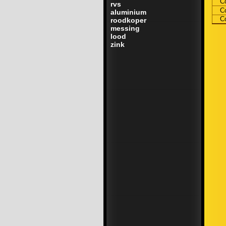
C
rvs
C
aluminium
C
roodkoper
messing
lood
zink