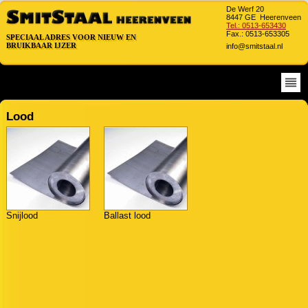
De Werf 20
8447 GE Heerenveen
Tel.: 0513-653430
Fax.: 0513-653305
SPECIAAL ADRES VOOR NIEUW EN
SPECIAAL ADRES VOOR NIEUW EN
BRUIKBAAR IJZER
info@smitstaal.nl
BRUIKBAAR IJZER
Lood
Snijlood
Ballast lood