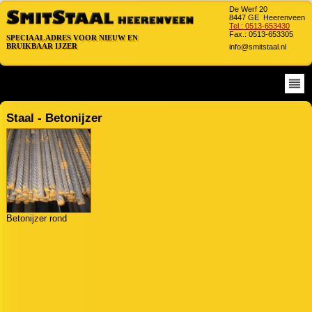
De Werf 20
8447 GE Heerenveen
Tel.: 0513-653430
Fax.: 0513-653305
SPECIAAL ADRES VOOR NIEUW EN
SPECIAAL ADRES VOOR NIEUW EN
BRUIKBAAR IJZER
info@smitstaal.nl
BRUIKBAAR IJZER
Staal - Betonijzer
Betonijzer rond