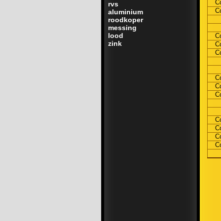
C
rvs
C
aluminium
roodkoper
messing
lood
C
zink
C
C
C
C
C
C
C
C
C