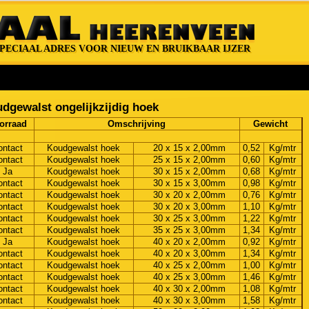
PECIAAL ADRES VOOR NIEUW EN BRUIKBAAR IJZER
SPECIAAL ADRES VOOR NIEUW EN BRUIKBAAR IJZER
dgewalst ongelijkzijdig hoek
orraad
Omschrijving
Gewicht
ontact
Koudgewalst hoek
20 x 15 x 2,00mm
0,52
Kg/mtr
ontact
Koudgewalst hoek
25 x 15 x 2,00mm
0,60
Kg/mtr
Ja
Koudgewalst hoek
30 x 15 x 2,00mm
0,68
Kg/mtr
ontact
Koudgewalst hoek
30 x 15 x 3,00mm
0,98
Kg/mtr
ontact
Koudgewalst hoek
30 x 20 x 2,00mm
0,76
Kg/mtr
ontact
Koudgewalst hoek
30 x 20 x 3,00mm
1,10
Kg/mtr
ontact
Koudgewalst hoek
30 x 25 x 3,00mm
1,22
Kg/mtr
ontact
Koudgewalst hoek
35 x 25 x 3,00mm
1,34
Kg/mtr
Ja
Koudgewalst hoek
40 x 20 x 2,00mm
0,92
Kg/mtr
ontact
Koudgewalst hoek
40 x 20 x 3,00mm
1,34
Kg/mtr
ontact
Koudgewalst hoek
40 x 25 x 2,00mm
1,00
Kg/mtr
ontact
Koudgewalst hoek
40 x 25 x 3,00mm
1,46
Kg/mtr
ontact
Koudgewalst hoek
40 x 30 x 2,00mm
1,08
Kg/mtr
ontact
Koudgewalst hoek
40 x 30 x 3,00mm
1,58
Kg/mtr