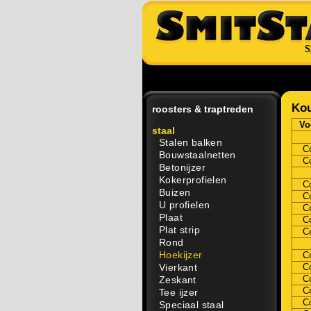
S
Kou
roosters & traptreden
Vo
staal
Stalen balken
C
Bouwstaalnetten
C
Betonijzer
Kokerprofielen
C
Buizen
C
U profielen
C
Plaat
C
Plat strip
C
Rond
Hoekijzer
C
Vierkant
C
C
Zeskant
C
Tee ijzer
C
Speciaal staal