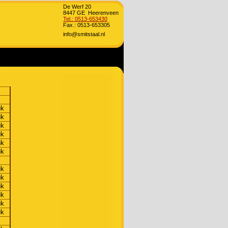
De Werf 20
8447 GE Heerenveen
Tel.: 0513-653430
Fax.: 0513-653305
info@smitstaal.nl
uk
uk
uk
uk
uk
uk
uk
uk
uk
uk
uk
uk