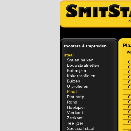
S
Pla
roosters & traptreden
Vo
staal
Stalen balken
C
Bouwstaalnetten
C
Betonijzer
C
Kokerprofielen
C
Buizen
C
U profielen
C
Plaat
Plat strip
C
Rond
C
C
Hoekijzer
C
Vierkant
C
Zeskant
C
Tee ijzer
Speciaal staal