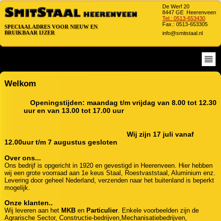
De Werf 20
8447 GE Heerenveen
Tel.: 0513-653430
Fax.: 0513-653305
SPECIAAL ADRES VOOR NIEUW EN
SPECIAAL ADRES VOOR NIEUW EN
BRUIKBAAR IJZER
info@smitstaal.nl
BRUIKBAAR IJZER
Welkom
Openingstijden: maandag t/m vrijdag van 8.00 tot 12.30
uur en van 13.00 tot 17.00 uur
Wij zijn 17 juli vanaf
12.00uur t/m 7 augustus gesloten
Over ons...
Ons bedrijf is opgericht in 1920 en gevestigd in Heerenveen. Hier hebben
wij een grote voorraad aan 1e keus Staal, Roestvaststaal, Aluminium enz.
Levering door geheel Nederland, verzenden naar het buitenland is beperkt
mogelijk.
Onze klanten..
Wij leveren aan het
MKB
en
Particulier
. Enkele voorbeelden zijn de
Agrarische Sector, Constructie-bedrijven,Mechanisatiebedrijven,